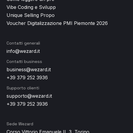
Vibe Coding e Sviluppo App: cos'è, come funziona e perché non basta per un prodotto di successo
Unique Selling Proposition: perché è il vero punto di partenza di ogni app di successo
Voucher Digitalizzazione PMI Piemonte 2026
Contatti generali
info@wezard.it
Contatti business
business@wezard.it
+39 379 252 3936
Supporto clienti
supporto@wezard.it
+39 379 252 3936
Sede Wezard
Corso Vittorio Emanuele II, 3, Torino