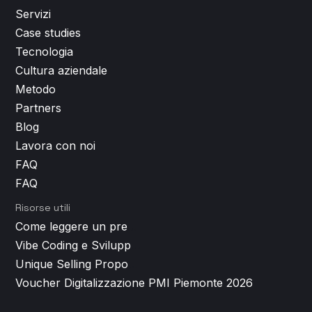
Servizi
Case studies
Tecnologia
Cultura aziendale
Metodo
Partners
Blog
Lavora con noi
FAQ
FAQ
Risorse utili
Come leggere un preventivo per lo sviluppo app (e smascherare i costi nascosti)
Vibe Coding e Sviluppo App: cos'è, come funziona e perché non basta per un prodotto di successo
Unique Selling Proposition: perché è il vero punto di partenza di ogni app di successo
Voucher Digitalizzazione PMI Piemonte 2026