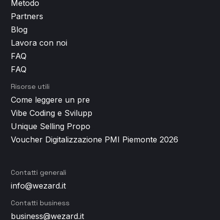
Metodo
Partners
Blog
Lavora con noi
FAQ
FAQ
Risorse utili
Come leggere un preventivo per lo sviluppo app (e smascherare i costi nascosti)
Vibe Coding e Sviluppo App: cos'è, come funziona e perché non basta per un prodotto di successo
Unique Selling Proposition: perché è il vero punto di partenza di ogni app di successo
Voucher Digitalizzazione PMI Piemonte 2026
Contatti generali
info@wezard.it
Contatti business
business@wezard.it