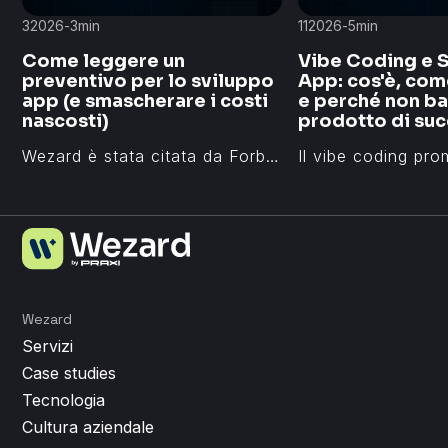
3
2026
-
3
min
11
2026
-
5
min
Come leggere un
Vibe Coding e 
preventivo per lo sviluppo
App: cos'è, com
app (e smascherare i costi
e perché non ba
nascosti)
prodotto di su
Wezard è stata citata da Forbes Italia, Il Sole 24 Ore, Corriere della Sera e La Stampa per i prodotti digitali sviluppati e per il suo impatto nel settore edtech e tecnologico italiano. Ecco le principali menzioni media dal 2018 ad oggi.
Wezard
Servizi
Case studies
Tecnologia
Cultura aziendale