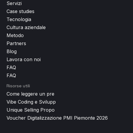
Servizi
Case studies
Tecnologia
Cultura aziendale
Metodo
Partners
Blog
Lavora con noi
FAQ
FAQ
Risorse utili
Come leggere un preventivo per lo sviluppo app (e smascherare i costi nascosti)
Vibe Coding e Sviluppo App: cos'è, come funziona e perché non basta per un prodotto di successo
Unique Selling Proposition: perché è il vero punto di partenza di ogni app di successo
Voucher Digitalizzazione PMI Piemonte 2026