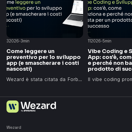
3
2026
-
3
min
11
2026
-
5
min
Come leggere un
Vibe Coding e 
preventivo per lo sviluppo
App: cos'è, com
app (e smascherare i costi
e perché non ba
nascosti)
prodotto di su
Wezard è stata citata da Forbes Italia, Il Sole 24 Ore, Corriere della Sera e La Stampa per i prodotti digitali sviluppati e per il suo impatto nel settore edtech e tecnologico italiano. Ecco le principali menzioni media dal 2018 ad oggi.
Wezard