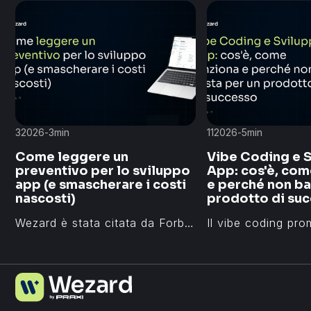
3
2026
-
3
min
11
2026
-
5
min
Come leggere un
Vibe Coding e 
preventivo per lo sviluppo
App: cos'è, com
app (e smascherare i costi
e perché non ba
nascosti)
prodotto di su
Wezard è stata citata da Forbes Italia, Il Sole 24 Ore, Corriere della Sera e La Stampa per i prodotti digitali sviluppati e per il suo impatto nel settore edtech e tecnologico italiano. Ecco le principali menzioni media dal 2018 ad oggi.