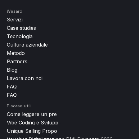
Wezard
Servizi
Case studies
Tecnologia
Cultura aziendale
Metodo
Partners
Blog
Lavora con noi
FAQ
FAQ
Risorse utili
Come leggere un preventivo per lo sviluppo app (e smascherare i costi nascosti)
Vibe Coding e Sviluppo App: cos'è, come funziona e perché non basta per un prodotto di successo
Unique Selling Proposition: perché è il vero punto di partenza di ogni app di successo